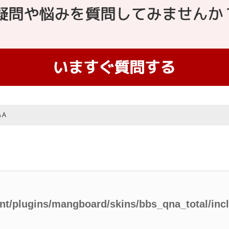
＆A
ent/plugins/mangboard/skins/bbs_qna_total