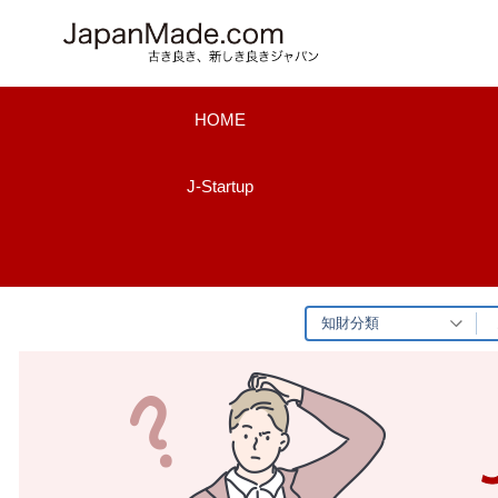
コ
ン
テ
ン
HOME
ツ
へ
J-Startup
ス
キ
ッ
プ
知財分類