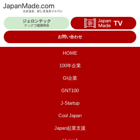
コ
ン
ジェロンテック
テ
テックで健康寿命
ン
お問い合わせ
ツ
へ
HOME
ス
100年企業
キ
GI企業
ッ
プ
GNT100
J-Startup
Cool Japan
Japan起業支援