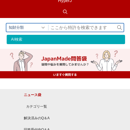
HyperJ
検
知財分類
索
AI検索
ニュース袋
カテゴリ一覧
解決済みのQ＆A
回答受付中Q＆A