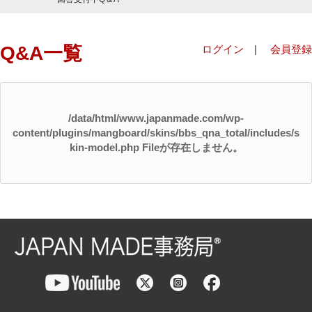
Q&A一覧
ログイン
|
会員登録
/data/html/www.japanmade.com/wp-
content/plugins/mangboard/skins/bbs_qna_total/includes/s
kin-model.php Fileが存在しません。