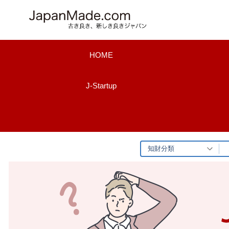
コ
ン
テ
ン
HOME
ツ
へ
J-Startup
ス
キ
ッ
プ
知財分類