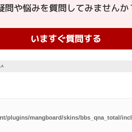
＆A
ent/plugins/mangboard/skins/bbs_qna_total