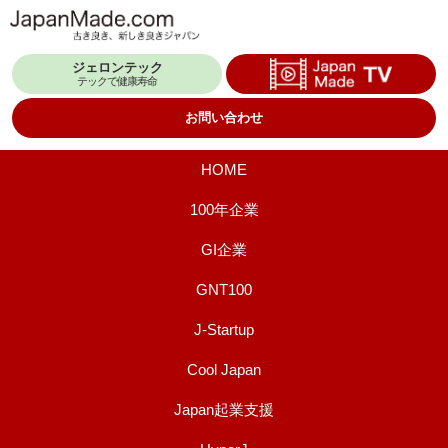
コ
ン
ジェロンテック
テ
テックで健康寿命
ン
お問い合わせ
ツ
へ
HOME
ス
100年企業
キ
GI企業
ッ
プ
GNT100
J-Startup
Cool Japan
Japan起業支援