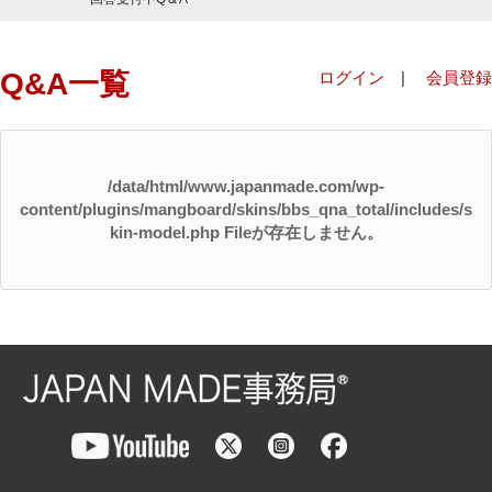
Q&A一覧
ログイン
|
会員登録
/data/html/www.japanmade.com/wp-
content/plugins/mangboard/skins/bbs_qna_total/includes/s
kin-model.php Fileが存在しません。