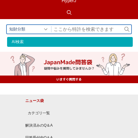
HyperJ
検
知財分類
索
AI検索
ニュース袋
カテゴリ一覧
解決済みのQ＆A
回答受付中Q＆A