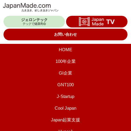
コ
ン
ジェロンテック
テ
テックで健康寿命
ン
お問い合わせ
ツ
へ
HOME
ス
100年企業
キ
GI企業
ッ
プ
GNT100
J-Startup
Cool Japan
Japan起業支援