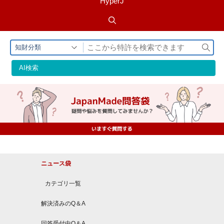
HyperJ
検
知財分類
索
AI検索
ニュース袋
カテゴリ一覧
解決済みのQ＆A
回答受付中Q＆A