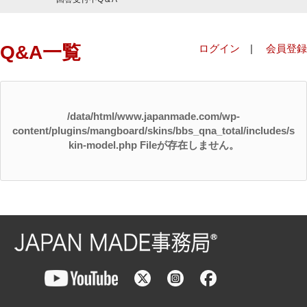
Q&A一覧
ログイン
|
会員登録
/data/html/www.japanmade.com/wp-
content/plugins/mangboard/skins/bbs_qna_total/includes/s
kin-model.php Fileが存在しません。