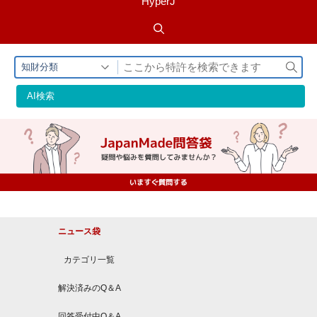
HyperJ
検
知財分類
索
AI検索
ニュース袋
カテゴリ一覧
解決済みのQ＆A
回答受付中Q＆A