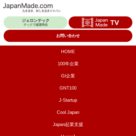
コ
ン
ジェロンテック
テ
テックで健康寿命
ン
お問い合わせ
ツ
へ
HOME
ス
100年企業
キ
GI企業
ッ
プ
GNT100
J-Startup
Cool Japan
Japan起業支援