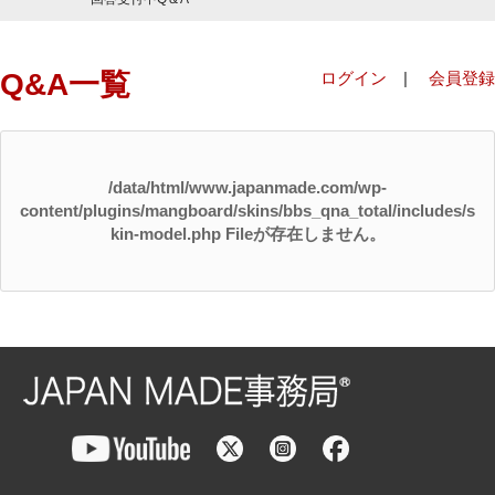
Q&A一覧
ログイン
|
会員登録
/data/html/www.japanmade.com/wp-
content/plugins/mangboard/skins/bbs_qna_total/includes/s
kin-model.php Fileが存在しません。