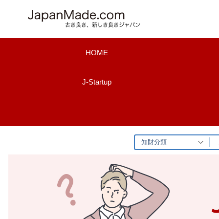
コ
ン
テ
ン
HOME
ツ
へ
J-Startup
ス
キ
ッ
プ
知財分類