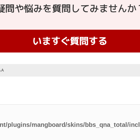
＆A
ent/plugins/mangboard/skins/bbs_qna_total