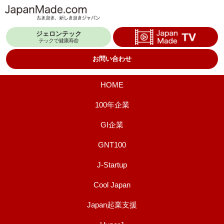
コ
ン
ジェロンテック
テ
テックで健康寿命
ン
お問い合わせ
ツ
へ
HOME
ス
100年企業
キ
GI企業
ッ
プ
GNT100
J-Startup
Cool Japan
Japan起業支援