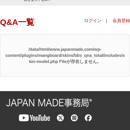
Q&A一覧
ログイン
|
会員登録
/data/html/www.japanmade.com/wp-
content/plugins/mangboard/skins/bbs_qna_total/includes/s
kin-model.php Fileが存在しません。