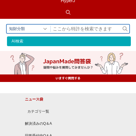
HyperJ
検
知財分類
索
AI検索
ニュース袋
カテゴリ一覧
解決済みのQ＆A
回答受付中Q＆A