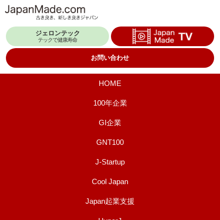
コ
ン
ジェロンテック
テ
テックで健康寿命
ン
お問い合わせ
ツ
へ
HOME
ス
100年企業
キ
GI企業
ッ
プ
GNT100
J-Startup
Cool Japan
Japan起業支援