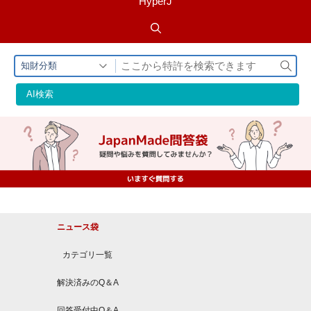
HyperJ
検
知財分類
索
AI検索
ニュース袋
カテゴリ一覧
解決済みのQ＆A
回答受付中Q＆A