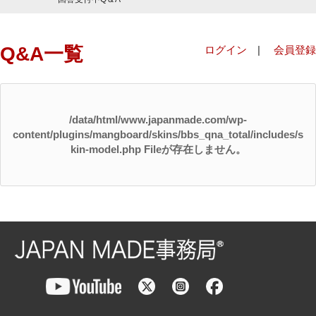
Q&A一覧
ログイン
|
会員登録
/data/html/www.japanmade.com/wp-
content/plugins/mangboard/skins/bbs_qna_total/includes/s
kin-model.php Fileが存在しません。