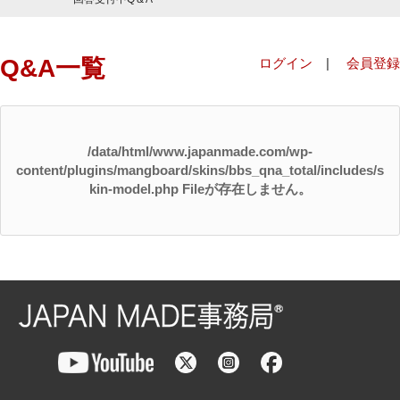
Q&A一覧
ログイン
|
会員登録
/data/html/www.japanmade.com/wp-
content/plugins/mangboard/skins/bbs_qna_total/includes/s
kin-model.php Fileが存在しません。