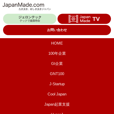
コ
ン
ジェロンテック
テ
テックで健康寿命
ン
お問い合わせ
ツ
へ
HOME
ス
100年企業
キ
GI企業
ッ
プ
GNT100
J-Startup
Cool Japan
Japan起業支援