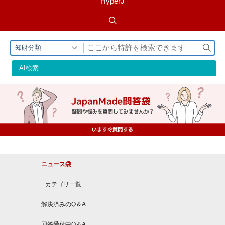
HyperJ
検
知財分類
索
AI検索
ニュース袋
カテゴリ一覧
解決済みのQ＆A
回答受付中Q＆A