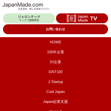
コ
ン
ジェロンテック
テ
テックで健康寿命
ン
お問い合わせ
ツ
へ
HOME
ス
100年企業
キ
GI企業
ッ
プ
GNT100
J-Startup
Cool Japan
Japan起業支援