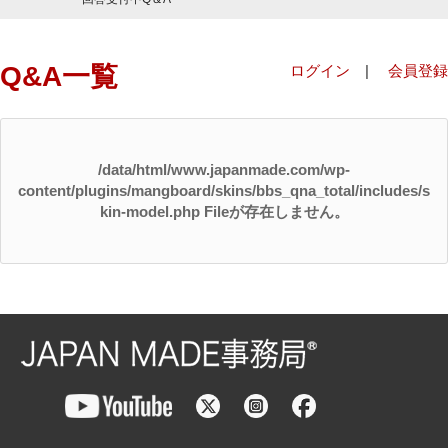
Q&A一覧
ログイン
|
会員登録
/data/html/www.japanmade.com/wp-
content/plugins/mangboard/skins/bbs_qna_total/includes/s
kin-model.php Fileが存在しません。