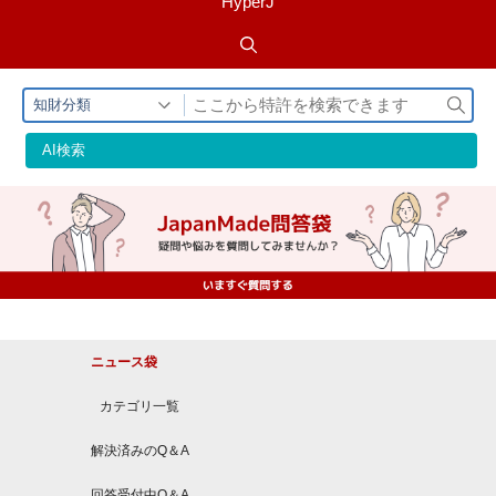
HyperJ
検
知財分類
索
AI検索
ニュース袋
カテゴリ一覧
解決済みのQ＆A
回答受付中Q＆A