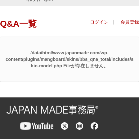
Q&A一覧
ログイン
|
会員登録
/data/html/www.japanmade.com/wp-
content/plugins/mangboard/skins/bbs_qna_total/includes/s
kin-model.php Fileが存在しません。