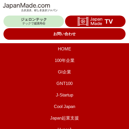
コ
ン
ジェロンテック
テ
テックで健康寿命
ン
お問い合わせ
ツ
へ
HOME
ス
100年企業
キ
GI企業
ッ
プ
GNT100
J-Startup
Cool Japan
Japan起業支援