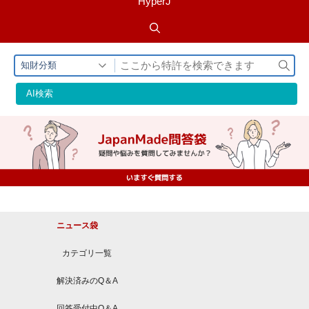
HyperJ
検
知財分類
索
AI検索
ニュース袋
カテゴリ一覧
解決済みのQ＆A
回答受付中Q＆A