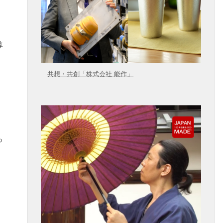
算
共想・共創「株式会社 能作」
っ