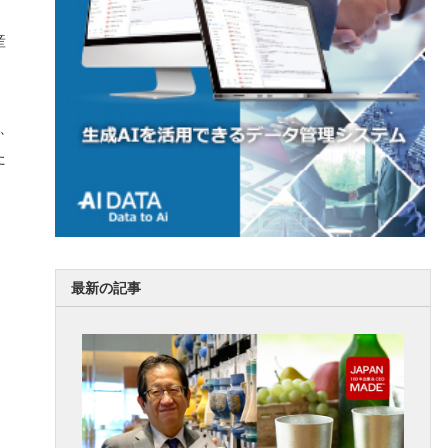
産
、
た
最新の記事
。