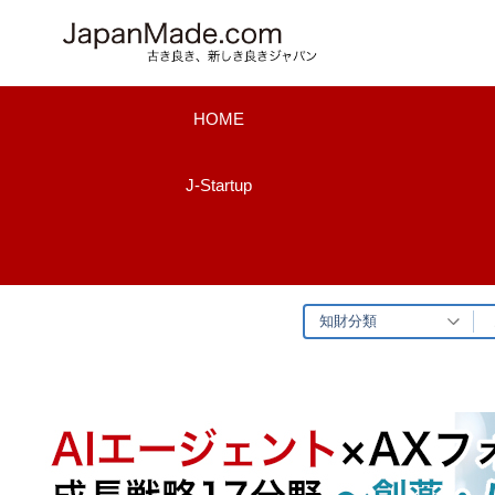
コ
ン
テ
ン
HOME
ツ
へ
J-Startup
ス
キ
ッ
プ
知財分類