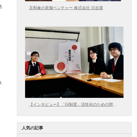
助
京和傘の老舗ベンチャー 株式会社 日吉屋
れ
【インタビュー】「GI制度」活性化のための間口
拡大に向けて【農林水産省 × 東大むら塾】
人気の記事