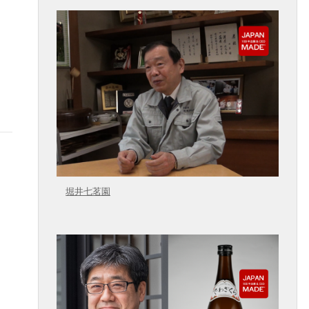
堀井七茗園