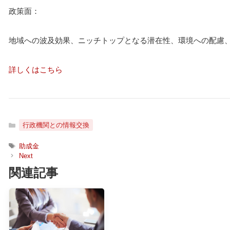
政策面：
地域への波及効果、ニッチトップとなる潜在性、環境への配慮
詳しくはこちら
カ
行政機関との情報交換
テ
ゴ
タ
助成金
リ
グ
ー
関連記事