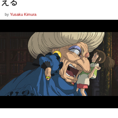
える
by
Yusaku Kimura