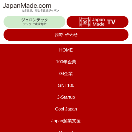
コ
ン
ジェロンテック
テ
テックで健康寿命
ン
お問い合わせ
ツ
へ
HOME
ス
100年企業
キ
GI企業
ッ
プ
GNT100
J-Startup
Cool Japan
Japan起業支援