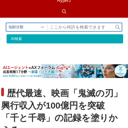
HyperJ
検
知財分類
索
AI検索
歴代最速、映画「鬼滅の刃」
興行収入が100億円を突破
「千と千尋」の記録を塗りか