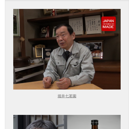
堀井七茗園