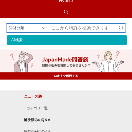
HyperJ
検
知財分類
索
AI検索
ニュース袋
カテゴリ一覧
解決済みのQ＆A
回答受付中Q＆A