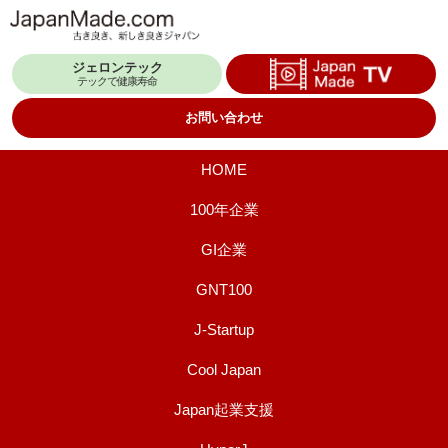
コ
ン
ジェロンテック
テ
テックで健康寿命
ン
お問い合わせ
ツ
へ
HOME
ス
100年企業
キ
GI企業
ッ
プ
GNT100
J-Startup
Cool Japan
Japan起業支援