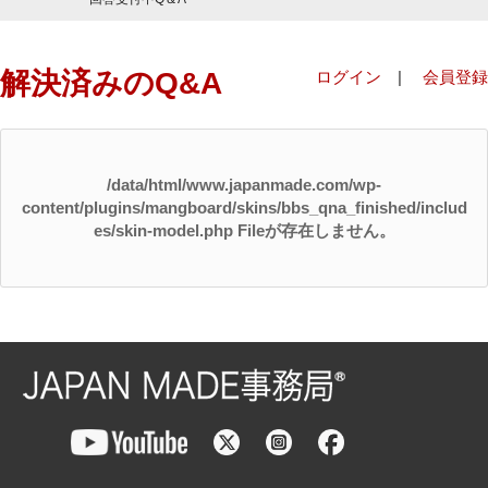
解決済みのQ&A
ログイン
|
会員登録
/data/html/www.japanmade.com/wp-
content/plugins/mangboard/skins/bbs_qna_finished/includ
es/skin-model.php Fileが存在しません。