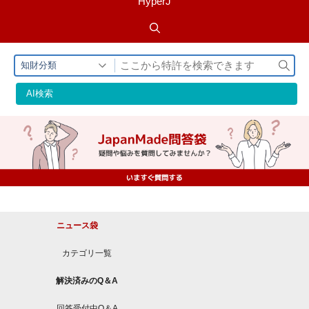
HyperJ
検
知財分類
索
AI検索
ニュース袋
カテゴリ一覧
解決済みのQ＆A
回答受付中Q＆A