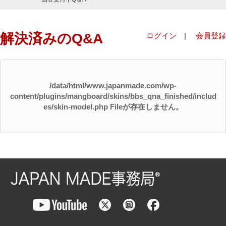
解決済みのQ&A
ログイン
|
会員登録
/data/html/www.japanmade.com/wp-
content/plugins/mangboard/skins/bbs_qna_finished/includ
es/skin-model.php Fileが存在しません。