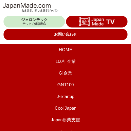
コ
ン
ジェロンテック
テ
テックで健康寿命
ン
お問い合わせ
ツ
へ
HOME
ス
100年企業
キ
GI企業
ッ
プ
GNT100
J-Startup
Cool Japan
Japan起業支援