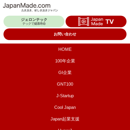
コ
ン
ジェロンテック
テ
テックで健康寿命
ン
お問い合わせ
ツ
へ
HOME
ス
100年企業
キ
GI企業
ッ
プ
GNT100
J-Startup
Cool Japan
Japan起業支援