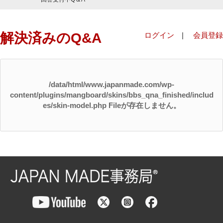
解決済みのQ&A
ログイン
|
会員登録
/data/html/www.japanmade.com/wp-
content/plugins/mangboard/skins/bbs_qna_finished/includ
es/skin-model.php Fileが存在しません。