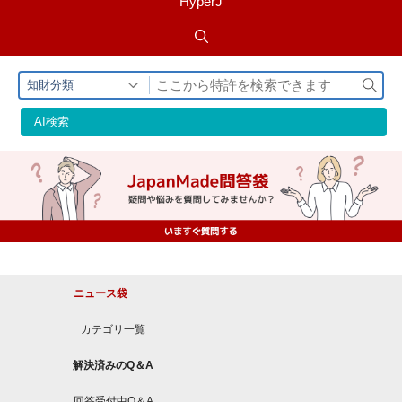
HyperJ
検
知財分類
索
AI検索
ニュース袋
カテゴリ一覧
解決済みのQ＆A
回答受付中Q＆A