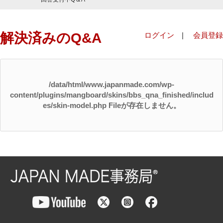
解決済みのQ&A
ログイン
|
会員登録
/data/html/www.japanmade.com/wp-
content/plugins/mangboard/skins/bbs_qna_finished/includ
es/skin-model.php Fileが存在しません。