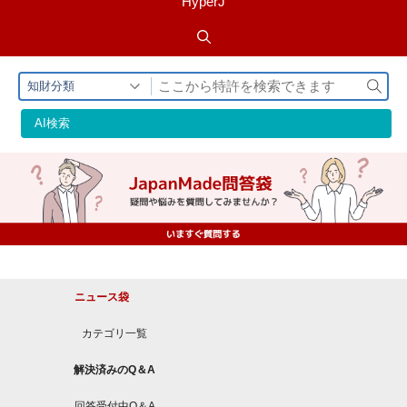
HyperJ
検
知財分類
索
AI検索
ニュース袋
カテゴリ一覧
解決済みのQ＆A
回答受付中Q＆A