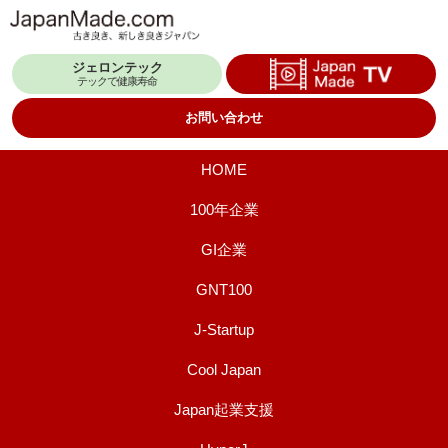
コ
ン
ジェロンテック
テ
テックで健康寿命
ン
お問い合わせ
ツ
へ
HOME
ス
100年企業
キ
GI企業
ッ
プ
GNT100
J-Startup
Cool Japan
Japan起業支援