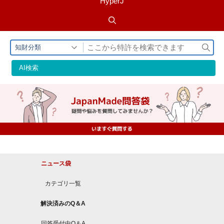
HyperJ
検
知財分類
索
AI検索
ニュース袋
カテゴリ一覧
解決済みのQ＆A
回答受付中Q＆A