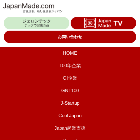
コ
ン
ジェロンテック
テ
テックで健康寿命
ン
お問い合わせ
ツ
へ
HOME
ス
100年企業
キ
GI企業
ッ
プ
GNT100
J-Startup
Cool Japan
Japan起業支援