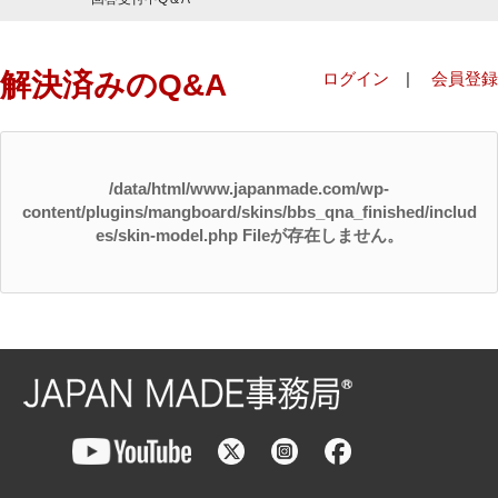
解決済みのQ&A
ログイン
|
会員登録
/data/html/www.japanmade.com/wp-
content/plugins/mangboard/skins/bbs_qna_finished/includ
es/skin-model.php Fileが存在しません。