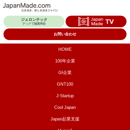
コ
ン
ジェロンテック
テ
テックで健康寿命
ン
お問い合わせ
ツ
へ
HOME
ス
100年企業
キ
GI企業
ッ
プ
GNT100
J-Startup
Cool Japan
Japan起業支援