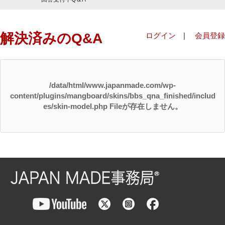
解決済みのQ&A
ログイン
|
会員登録
/data/html/www.japanmade.com/wp-
content/plugins/mangboard/skins/bbs_qna_finished/includ
es/skin-model.php Fileが存在しません。