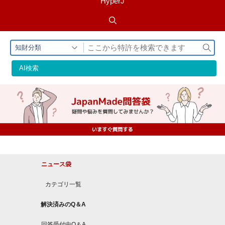
HyperJ
検
知財分類
索
AI検索
ニュース袋
カテゴリ一覧
解決済みのQ＆A
回答受付中Q＆A