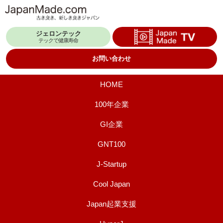
コ
ン
ジェロンテック
テ
テックで健康寿命
ン
お問い合わせ
ツ
へ
HOME
ス
100年企業
キ
GI企業
ッ
プ
GNT100
J-Startup
Cool Japan
Japan起業支援