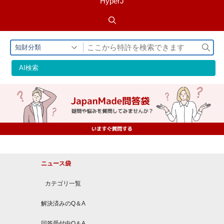
HyperJ
検
知財分類
索
AI検索
ニュース袋
カテゴリ一覧
解決済みのQ＆A
回答受付中Q＆A