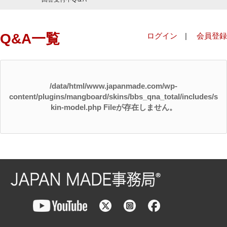
Q&A一覧
ログイン
|
会員登録
/data/html/www.japanmade.com/wp-
content/plugins/mangboard/skins/bbs_qna_total/includes/s
kin-model.php Fileが存在しません。