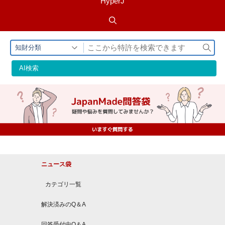
HyperJ
検
知財分類
索
AI検索
ニュース袋
カテゴリ一覧
解決済みのQ＆A
回答受付中Q＆A