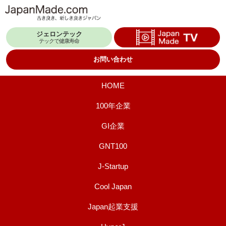
コ
ン
ジェロンテック
テ
テックで健康寿命
ン
お問い合わせ
ツ
へ
HOME
ス
100年企業
キ
GI企業
ッ
プ
GNT100
J-Startup
Cool Japan
Japan起業支援