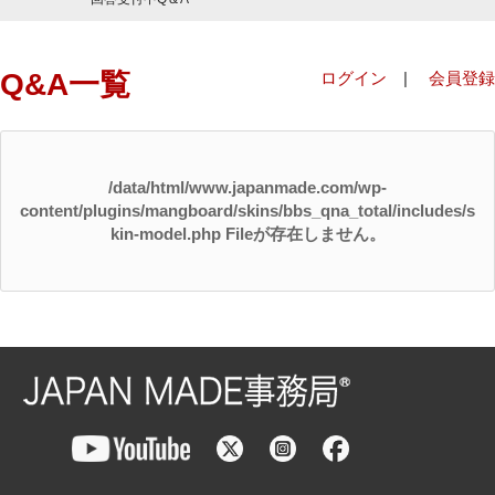
Q&A一覧
ログイン
|
会員登録
/data/html/www.japanmade.com/wp-
content/plugins/mangboard/skins/bbs_qna_total/includes/s
kin-model.php Fileが存在しません。