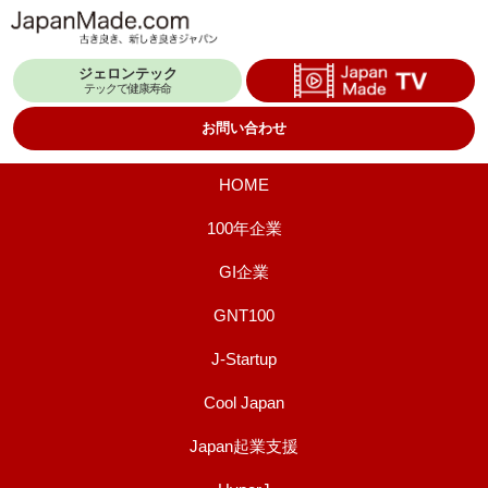
コ
ン
ジェロンテック
テ
テックで健康寿命
ン
お問い合わせ
ツ
へ
HOME
ス
100年企業
キ
GI企業
ッ
プ
GNT100
J-Startup
Cool Japan
Japan起業支援