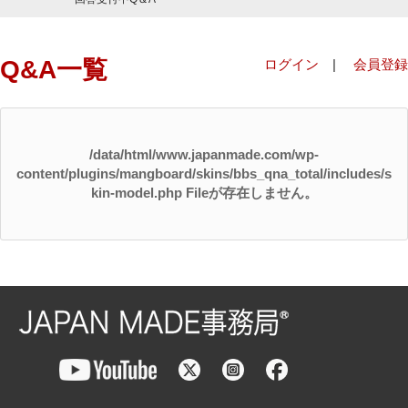
Q&A一覧
ログイン
|
会員登録
/data/html/www.japanmade.com/wp-
content/plugins/mangboard/skins/bbs_qna_total/includes/s
kin-model.php Fileが存在しません。