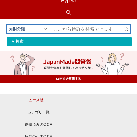
HyperJ
検
知財分類
索
AI検索
ニュース袋
カテゴリ一覧
解決済みのQ＆A
回答受付中Q＆A