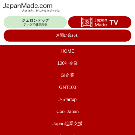
コ
ン
ジェロンテック
テ
テックで健康寿命
ン
お問い合わせ
ツ
へ
HOME
ス
100年企業
キ
GI企業
ッ
プ
GNT100
J-Startup
Cool Japan
Japan起業支援