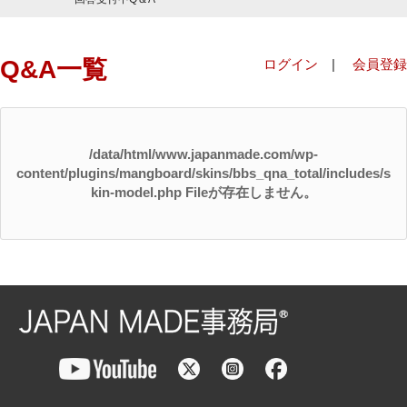
Q&A一覧
ログイン
|
会員登録
/data/html/www.japanmade.com/wp-
content/plugins/mangboard/skins/bbs_qna_total/includes/s
kin-model.php Fileが存在しません。