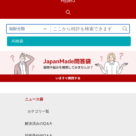
HyperJ
検
知財分類
索
AI検索
ニュース袋
カテゴリ一覧
解決済みのQ＆A
回答受付中Q＆A