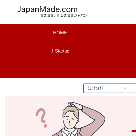
コ
ン
テ
ン
HOME
ツ
へ
J-Startup
ス
キ
ッ
プ
知財分類