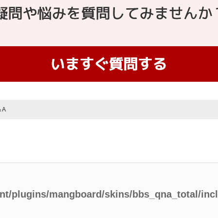
＆A
ent/plugins/mangboard/skins/bbs_qna_total