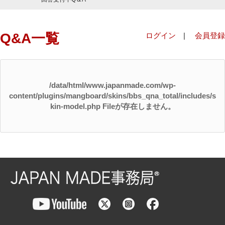
Q&A一覧
ログイン
|
会員登録
/data/html/www.japanmade.com/wp-
content/plugins/mangboard/skins/bbs_qna_total/includes/s
kin-model.php Fileが存在しません。