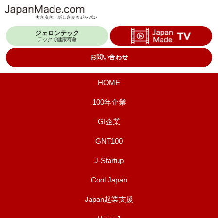
コ
ン
ジェロンテック
テ
テックで健康寿命
ン
お問い合わせ
ツ
へ
HOME
ス
100年企業
キ
GI企業
ッ
プ
GNT100
J-Startup
Cool Japan
Japan起業支援