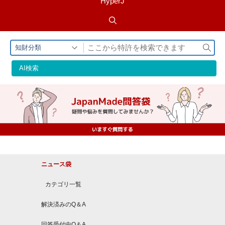
HyperJ
検
知財分類
索
AI検索
ニュース袋
カテゴリ一覧
解決済みのQ＆A
回答受付中Q＆A