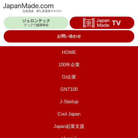
コ
ン
ジェロンテック
テ
テックで健康寿命
ン
お問い合わせ
ツ
へ
HOME
ス
100年企業
キ
GI企業
ッ
プ
GNT100
J-Startup
Cool Japan
Japan起業支援