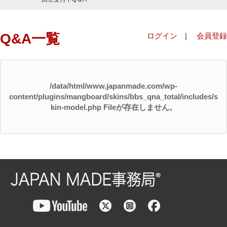
Q&A一覧
ログイン
|
会員登録
/data/html/www.japanmade.com/wp-
content/plugins/mangboard/skins/bbs_qna_total/includes/s
kin-model.php Fileが存在しません。