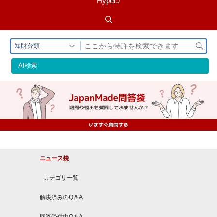
HyperJ
検
知財分類
索
AI検索
ニュース袋
カテゴリ一覧
解決済みのQ＆A
回答受付中Q＆A