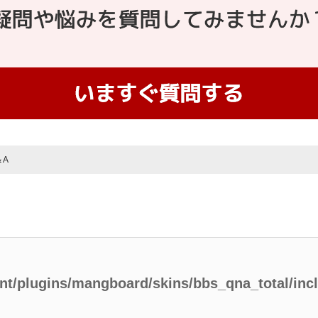
＆A
ent/plugins/mangboard/skins/bbs_qna_total