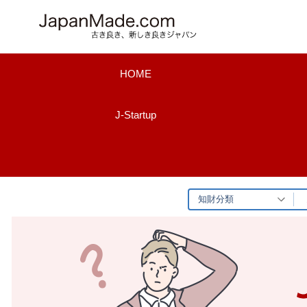
コ
ン
テ
ン
HOME
ツ
へ
J-Startup
ス
キ
ッ
プ
知財分類