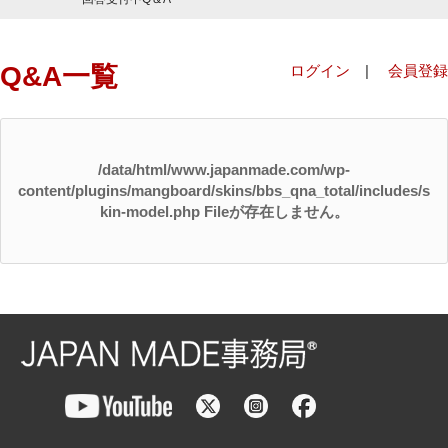
Q&A一覧
ログイン
|
会員登録
/data/html/www.japanmade.com/wp-
content/plugins/mangboard/skins/bbs_qna_total/includes/s
kin-model.php Fileが存在しません。