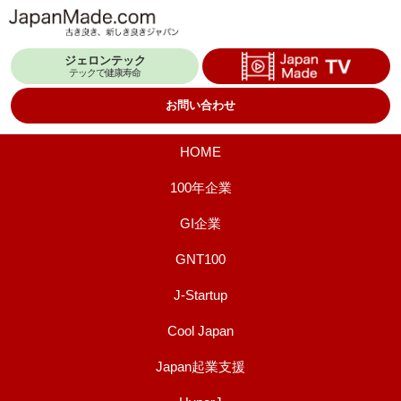
コ
ン
ジェロンテック
テ
テックで健康寿命
ン
お問い合わせ
ツ
へ
HOME
ス
100年企業
キ
GI企業
ッ
プ
GNT100
J-Startup
Cool Japan
Japan起業支援