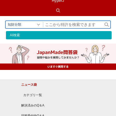
HyperJ
検
知財分類
索
AI検索
ニュース袋
カテゴリ一覧
解決済みのQ＆A
回答受付中Q＆A