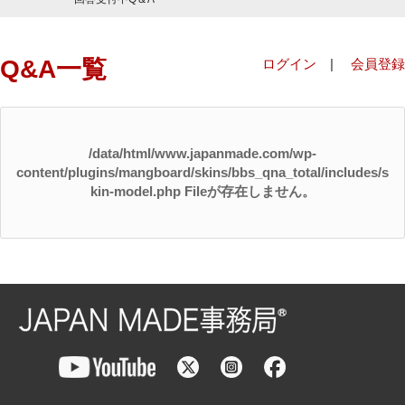
Q&A一覧
ログイン
|
会員登録
/data/html/www.japanmade.com/wp-
content/plugins/mangboard/skins/bbs_qna_total/includes/s
kin-model.php Fileが存在しません。