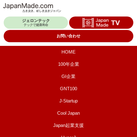
コ
ン
ジェロンテック
テ
テックで健康寿命
ン
お問い合わせ
ツ
へ
HOME
ス
100年企業
キ
GI企業
ッ
プ
GNT100
J-Startup
Cool Japan
Japan起業支援