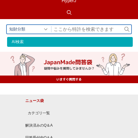
HyperJ
検
知財分類
索
AI検索
ニュース袋
カテゴリ一覧
解決済みのQ＆A
回答受付中Q＆A