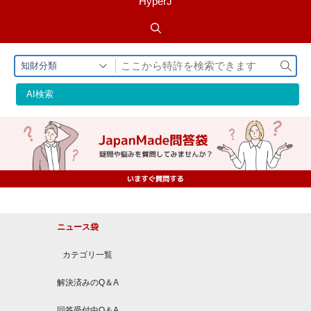
HyperJ
検
知財分類
索
AI検索
ニュース袋
カテゴリ一覧
解決済みのQ＆A
回答受付中Q＆A