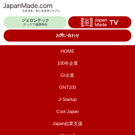
コ
ン
ジェロンテック
テ
テックで健康寿命
ン
お問い合わせ
ツ
へ
HOME
ス
100年企業
キ
GI企業
ッ
プ
GNT100
J-Startup
Cool Japan
Japan起業支援