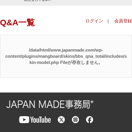
Q&A一覧
ログイン
|
会員登録
/data/html/www.japanmade.com/wp-
content/plugins/mangboard/skins/bbs_qna_total/includes/s
kin-model.php Fileが存在しません。