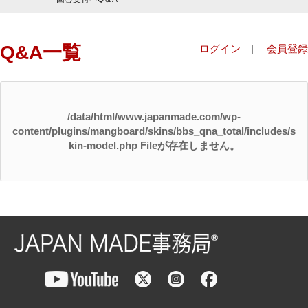
Q&A一覧
ログイン
|
会員登録
/data/html/www.japanmade.com/wp-
content/plugins/mangboard/skins/bbs_qna_total/includes/s
kin-model.php Fileが存在しません。