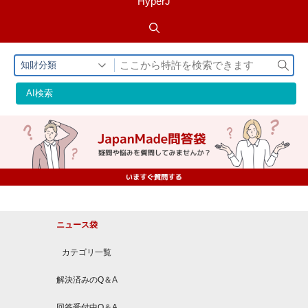
HyperJ
検
知財分類
索
AI検索
ニュース袋
カテゴリ一覧
解決済みのQ＆A
回答受付中Q＆A