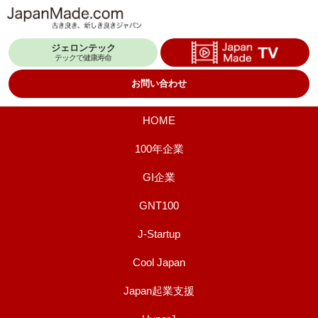
コ
ン
ジェロンテック
テ
テックで健康寿命
ン
お問い合わせ
ツ
へ
HOME
ス
100年企業
キ
GI企業
ッ
プ
GNT100
J-Startup
Cool Japan
Japan起業支援