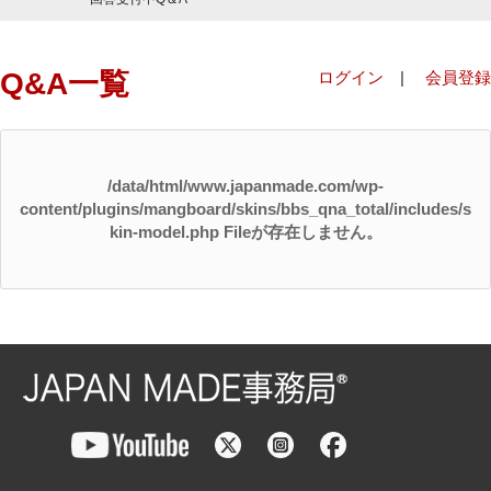
Q&A一覧
ログイン
|
会員登録
/data/html/www.japanmade.com/wp-
content/plugins/mangboard/skins/bbs_qna_total/includes/s
kin-model.php Fileが存在しません。