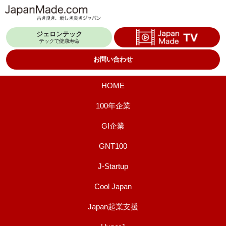
コ
ン
ジェロンテック
テ
テックで健康寿命
ン
お問い合わせ
ツ
へ
HOME
ス
100年企業
キ
GI企業
ッ
プ
GNT100
J-Startup
Cool Japan
Japan起業支援