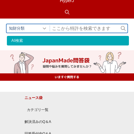
HyperJ
検
知財分類
索
AI検索
ニュース袋
カテゴリ一覧
解決済みのQ＆A
回答受付中Q＆A