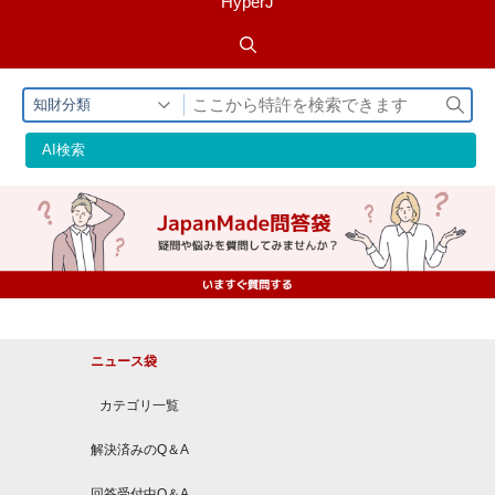
HyperJ
検
知財分類
索
AI検索
ニュース袋
カテゴリ一覧
解決済みのQ＆A
回答受付中Q＆A