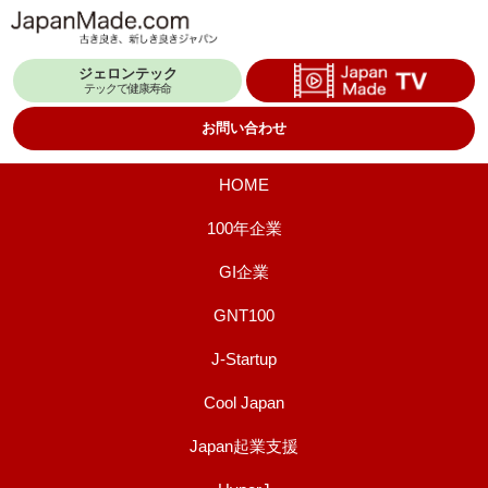
コ
ン
ジェロンテック
テ
テックで健康寿命
ン
お問い合わせ
ツ
へ
HOME
ス
100年企業
キ
GI企業
ッ
プ
GNT100
J-Startup
Cool Japan
Japan起業支援