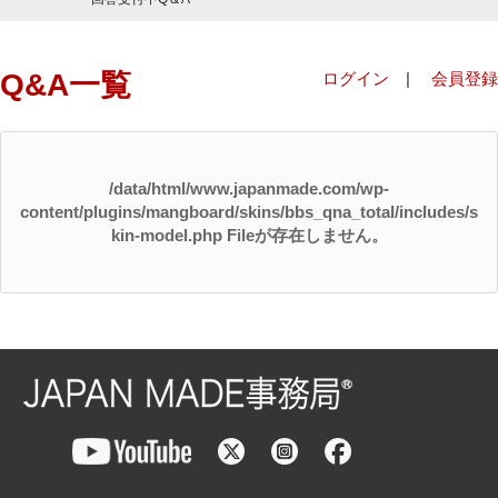
Q&A一覧
ログイン
|
会員登録
/data/html/www.japanmade.com/wp-
content/plugins/mangboard/skins/bbs_qna_total/includes/s
kin-model.php Fileが存在しません。