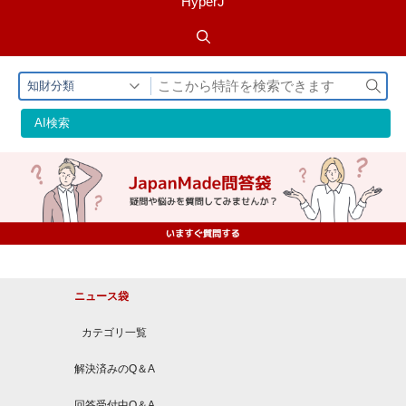
HyperJ
検
知財分類
索
AI検索
ニュース袋
カテゴリ一覧
解決済みのQ＆A
回答受付中Q＆A