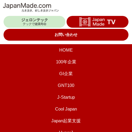
コ
ン
ジェロンテック
テ
テックで健康寿命
ン
お問い合わせ
ツ
へ
HOME
ス
100年企業
キ
GI企業
ッ
プ
GNT100
J-Startup
Cool Japan
Japan起業支援