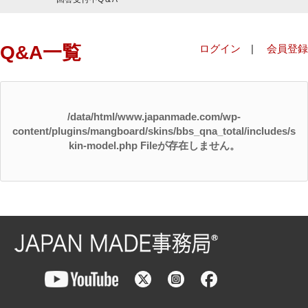
Q&A一覧
ログイン
|
会員登録
/data/html/www.japanmade.com/wp-
content/plugins/mangboard/skins/bbs_qna_total/includes/s
kin-model.php Fileが存在しません。