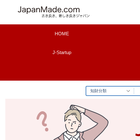
コ
ン
テ
ン
HOME
ツ
へ
J-Startup
ス
キ
ッ
プ
知財分類