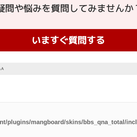
＆A
ent/plugins/mangboard/skins/bbs_qna_total