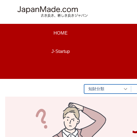
コ
ン
テ
ン
HOME
ツ
へ
J-Startup
ス
キ
ッ
プ
知財分類