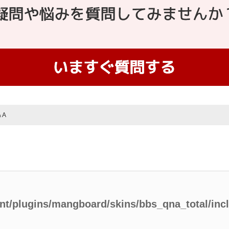
＆A
ent/plugins/mangboard/skins/bbs_qna_total