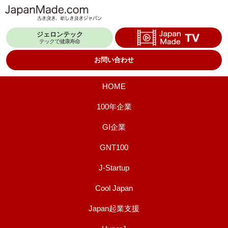
コ
ン
ジェロンテック
テ
テックで健康寿命
ン
お問い合わせ
ツ
へ
HOME
ス
100年企業
キ
GI企業
ッ
プ
GNT100
J-Startup
Cool Japan
Japan起業支援