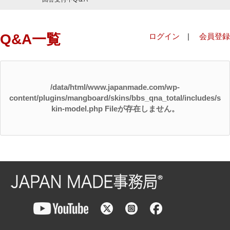
Q&A一覧
ログイン
|
会員登録
/data/html/www.japanmade.com/wp-
content/plugins/mangboard/skins/bbs_qna_total/includes/s
kin-model.php Fileが存在しません。