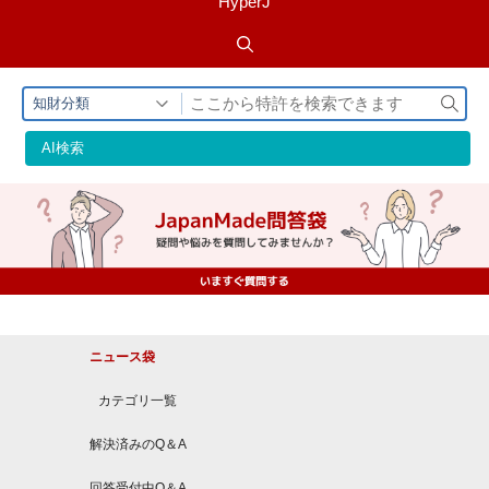
HyperJ
検
知財分類
索
AI検索
ニュース袋
カテゴリ一覧
解決済みのQ＆A
回答受付中Q＆A