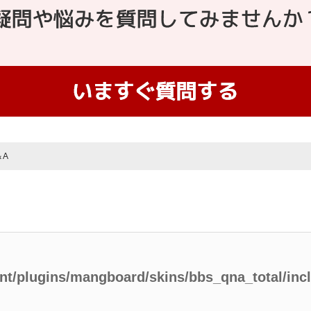
＆A
ent/plugins/mangboard/skins/bbs_qna_total