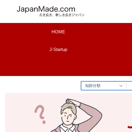
コ
ン
テ
ン
HOME
ツ
へ
J-Startup
ス
キ
ッ
プ
知財分類