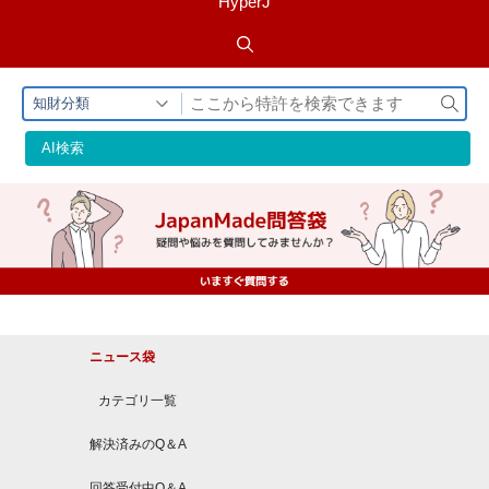
HyperJ
検
知財分類
索
AI検索
ニュース袋
カテゴリ一覧
解決済みのQ＆A
回答受付中Q＆A