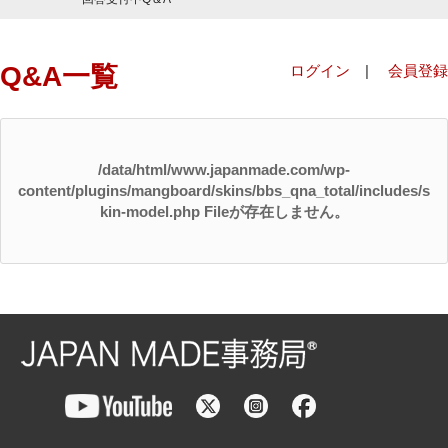
Q&A一覧
ログイン
|
会員登録
/data/html/www.japanmade.com/wp-
content/plugins/mangboard/skins/bbs_qna_total/includes/s
kin-model.php Fileが存在しません。