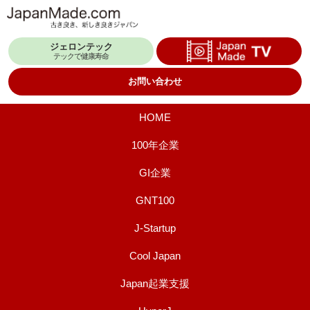
コ
ン
ジェロンテック
テ
テックで健康寿命
ン
お問い合わせ
ツ
へ
HOME
ス
100年企業
キ
GI企業
ッ
プ
GNT100
J-Startup
Cool Japan
Japan起業支援