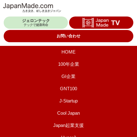
コ
ン
ジェロンテック
テ
テックで健康寿命
ン
お問い合わせ
ツ
へ
HOME
ス
100年企業
キ
GI企業
ッ
プ
GNT100
J-Startup
Cool Japan
Japan起業支援