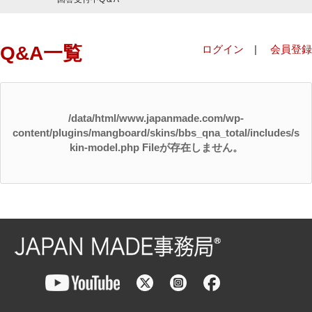
Q&A一覧
ログイン
|
会員登録
/data/html/www.japanmade.com/wp-
content/plugins/mangboard/skins/bbs_qna_total/includes/s
kin-model.php Fileが存在しません。