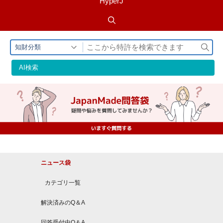
HyperJ
検
知財分類
索
AI検索
ニュース袋
カテゴリ一覧
解決済みのQ＆A
回答受付中Q＆A