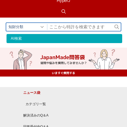
HyperJ
検
知財分類
索
AI検索
ニュース袋
カテゴリ一覧
解決済みのQ＆A
回答受付中Q＆A