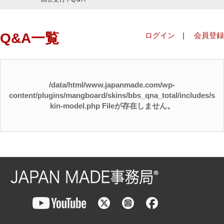
Q&A一覧
ログイン
|
会員登録
/data/html/www.japanmade.com/wp-
content/plugins/mangboard/skins/bbs_qna_total/includes/s
kin-model.php Fileが存在しません。