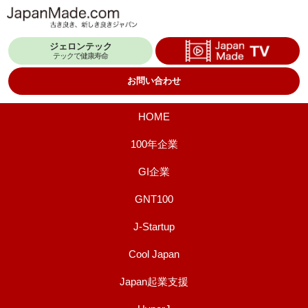
コ
ン
ジェロンテック
テ
テックで健康寿命
ン
お問い合わせ
ツ
へ
HOME
ス
100年企業
キ
GI企業
ッ
プ
GNT100
J-Startup
Cool Japan
Japan起業支援