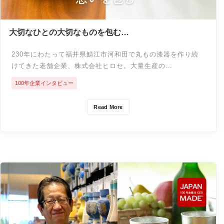
大切なひとの大切なものを包む
丸もの漆器の老舗企業が受け継ぐもの
「株式会社ヒロセ」
230年にわたって福井県鯖江市河和田で丸もの漆器を作り続
けてきた老舗企業、株式会社ヒロセ。大量生産の…
100年企業インタビュー
Read More