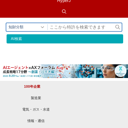
HyperJ
検
知財分類
索
AI検索
100年企業
製造業
電気・ガス・水道
情報・通信