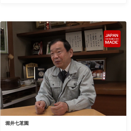
堀井七茗園