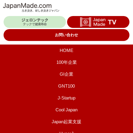
コ
ン
ジェロンテック
テ
テックで健康寿命
ン
お問い合わせ
ツ
へ
HOME
ス
100年企業
キ
GI企業
ッ
プ
GNT100
J-Startup
Cool Japan
Japan起業支援