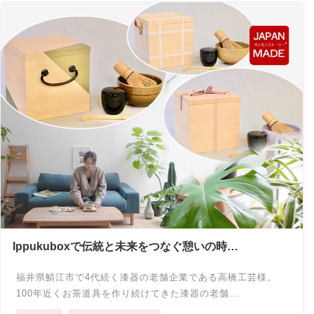
Ippukuboxで伝統と未来をつなぐ憩いの時を
４代続く角もの漆器の老舗企業 高橋工芸
福井県鯖江市で4代続く漆器の老舗企業である高橋工芸様。
100年近くお茶道具を作り続けてきた漆器の老舗…
,