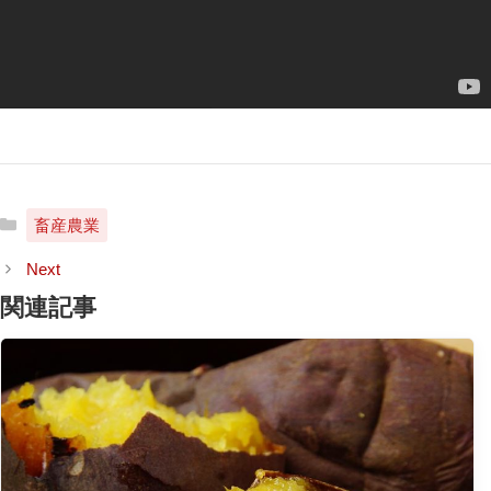
カ
畜産農業
テ
ゴ
リ
関連記事
ー