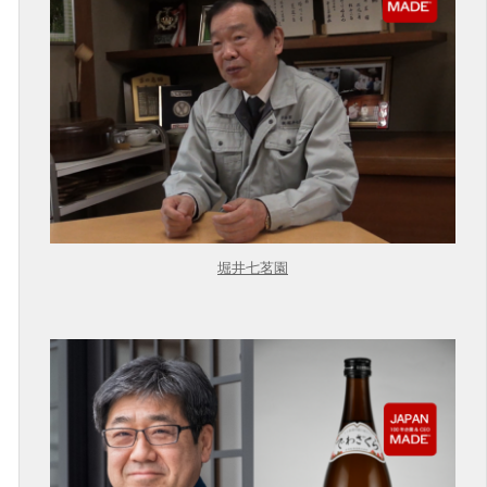
堀井七茗園