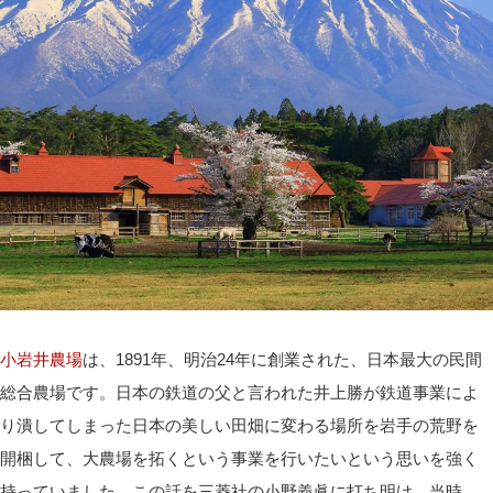
小岩井農場
は、1891年、明治24年に創業された、日本最大の民間
総合農場です。日本の鉄道の父と言われた井上勝が鉄道事業によ
り潰してしまった日本の美しい田畑に変わる場所を岩手の荒野を
開梱して、大農場を拓くという事業を行いたいという思いを強く
持っていました。この話を三菱社の小野義眞に打ち明け、当時、