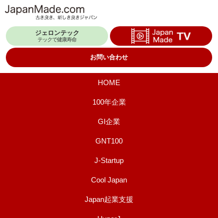
コ
ン
ジェロンテック
テ
テックで健康寿命
ン
お問い合わせ
ツ
へ
HOME
ス
100年企業
キ
GI企業
ッ
プ
GNT100
J-Startup
Cool Japan
Japan起業支援