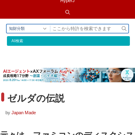
HyperJ
検
知財分類
索
AI検索
ゼルダの伝説
by
Japan Made