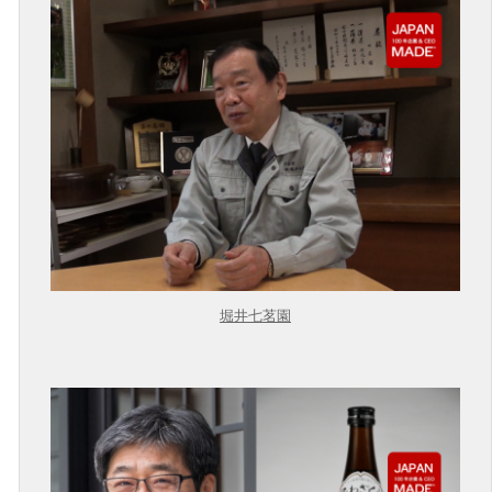
堀井七茗園