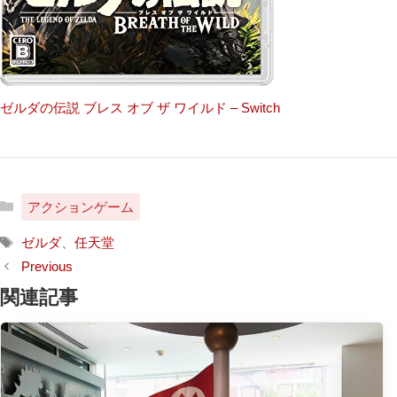
ゼルダの伝説 ブレス オブ ザ ワイルド – Switch
カ
アクションゲーム
テ
タ
ゴ
ゼルダ
、
任天堂
グ
リ
ー
関連記事