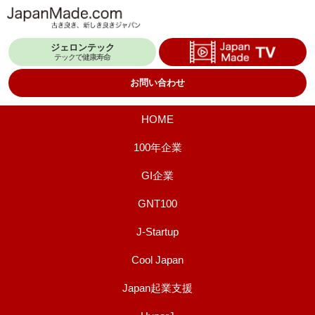
コ
ン
ジェロンテック
テ
テックで健康寿命
ン
お問い合わせ
ツ
へ
HOME
ス
100年企業
キ
GI企業
ッ
プ
GNT100
J-Startup
Cool Japan
Japan起業支援