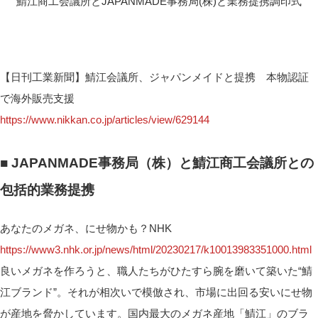
鯖江商工会議所とJAPANMADE事務局(株)と業務提携調印式
【日刊工業新聞】鯖江会議所、ジャパンメイドと提携 本物認証
で海外販売支援
https://www.nikkan.co.jp/articles/view/629144
■ JAPANMADE事務局（株）と鯖江商工会議所との
包括的業務提携
あなたのメガネ、にせ物かも？NHK
https://www3.nhk.or.jp/news/html/20230217/k10013983351000.html
良いメガネを作ろうと、職人たちがひたすら腕を磨いて築いた“鯖
江ブランド”。それが相次いで模倣され、市場に出回る安いにせ物
が産地を脅かしています。国内最大のメガネ産地「鯖江」のブラ