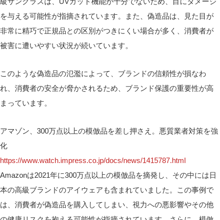
級サングラスは、UVカット機能が十分でないため、目にダメージ
を与える可能性が指摘されています。また、偽造品は、見た目が
非常に精巧で正規品との区別がつきにくい場合が多く、消費者が
被害に遭いやすい状況が続いています。
このような偽造品の氾濫によって、ブランドの信頼性が損なわ
れ、消費者の安全が脅かされるため、ブランド保護の重要性が高
まっています。
アマゾン、300万点以上の模倣品を差し押さえ。悪質業者対策を強
化
https://www.watch.impress.co.jp/docs/news/1415787.html
Amazonは2021年に300万点以上の模倣品を摘発し、その中には日
本の高級ブランドのアイウェアも含まれていました。この事例で
は、消費者が偽造品を購入してしまい、視力への悪影響やその他
の健康リスクを抱える可能性が指摘されています。さらに、模倣