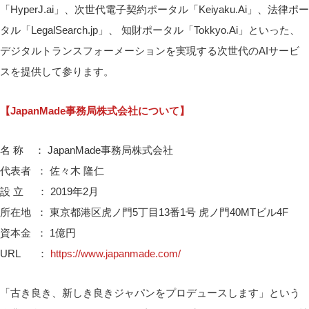
「HyperJ.ai」、次世代電子契約ポータル「Keiyaku.Ai」、法律ポー
タル「LegalSearch.jp」、 知財ポータル「Tokkyo.Ai」といった、
デジタルトランスフォーメーションを実現する次世代のAIサービ
スを提供して参ります。
【JapanMade事務局株式会社について】
名 称 ： JapanMade事務局株式会社
代表者 ： 佐々木 隆仁
設 立 ： 2019年2月
所在地 ： 東京都港区虎ノ門5丁目13番1号 虎ノ門40MTビル4F
資本金 ： 1億円
URL ：
https://www.japanmade.com
/
「古き良き、新しき良きジャパンをプロデュースします」という