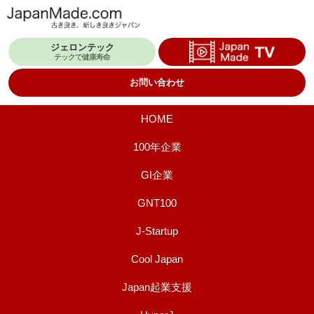
コ
ン
ジェロンテック
テ
テックで健康寿命
ン
お問い合わせ
ツ
へ
HOME
ス
100年企業
キ
GI企業
ッ
プ
GNT100
J-Startup
Cool Japan
Japan起業支援