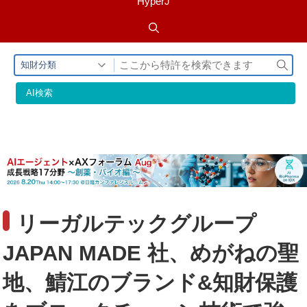
HyperJ
検
知財分類
索
AI検索
リーガルテックグループ
JAPAN MADE 社、めがねの聖
地、鯖江のブランド&知財保護