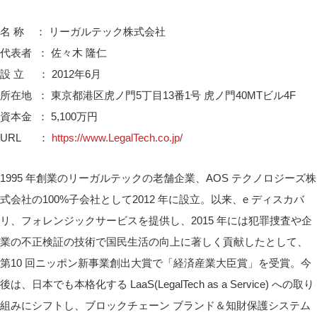
名 称 ： リーガルテック株式会社
代表者 ： 佐々木 隆仁
設 立 ： 2012年6月
所在地 ： 東京都港区虎ノ門5丁目13番1号 虎ノ門40MTビル4F
資本金 ： 5,100万円
URL ：
https://www.LegalTech.co.jp/
1995 年創業のリーガルテックの老舗企業、AOS テクノロジーズ株
式会社の100%子会社として2012 年に設立。以来、e ディスカバ
リ、フォレンジックサービスを提供し、2015 年には犯罪捜査や企
業の不正検証の技術で国民生活の向上に著しく貢献したとして、
第10 回ニッポン新事業創出大賞で「経済産業大臣賞」を受賞。今
後は、日本でも本格化する LaaS(LegalTech as a Service) への取り
組みにシフトし、ブロックチェーン ブランド＆知財保護システム