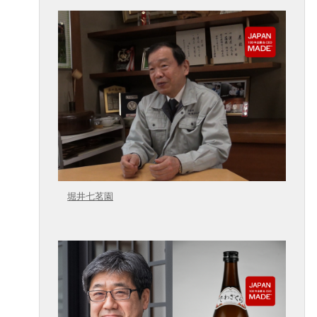
堀井七茗園