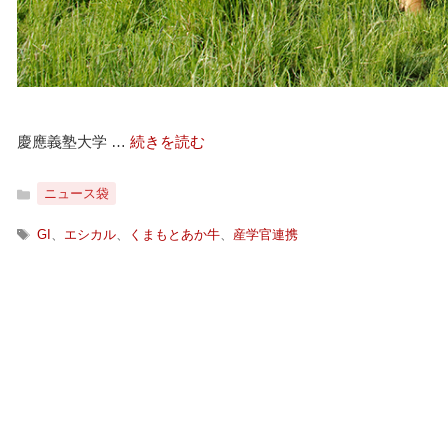
慶應義塾大学 …
続きを読む
カ
ニュース袋
テ
ゴ
タ
GI
、
エシカル
、
くまもとあか牛
、
産学官連携
リ
グ
ー