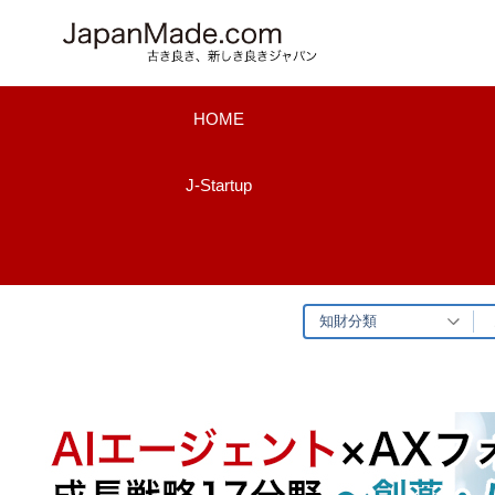
コ
ン
テ
ン
HOME
ツ
へ
J-Startup
ス
キ
ッ
プ
知財分類