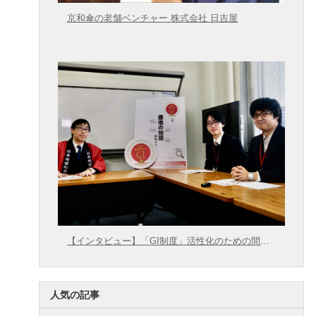
京和傘の老舗ベンチャー 株式会社 日吉屋
【インタビュー】「GI制度」活性化のための間口
拡大に向けて【農林水産省 × 東大むら塾】
人気の記事