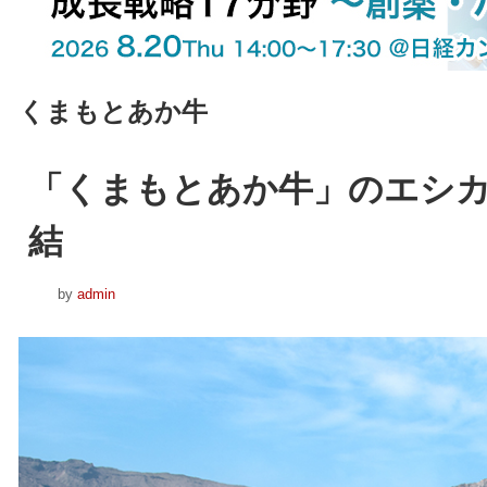
くまもとあか牛
「くまもとあか牛」のエシ
結
by
admin