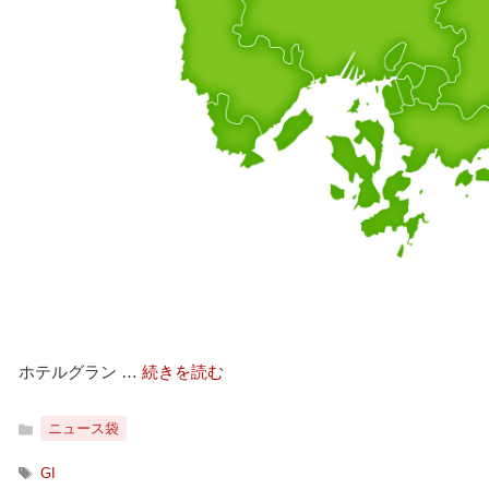
ホテルグラン …
続きを読む
カ
ニュース袋
テ
ゴ
タ
GI
リ