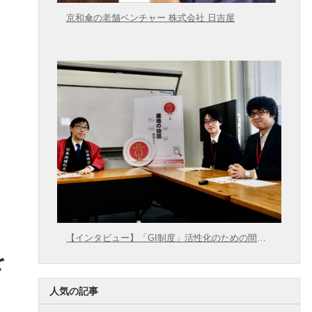
京和傘の老舗ベンチャー 株式会社 日吉屋
【インタビュー】「GI制度」活性化のための間口
拡大に向けて【農林水産省 × 東大むら塾】
を
人気の記事