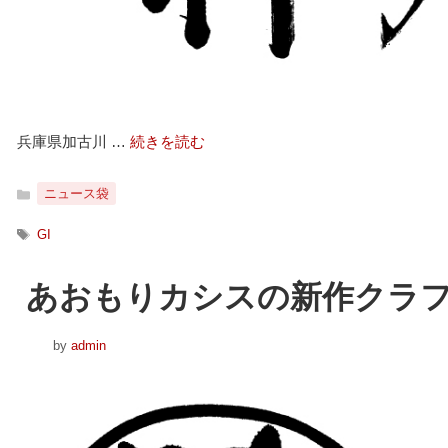
兵庫県加古川 …
続きを読む
カ
ニュース袋
テ
ゴ
タ
GI
リ
グ
ー
あおもりカシスの新作クラ
by
admin