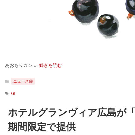
あおもりカシ …
続きを読む
カ
ニュース袋
テ
ゴ
タ
GI
リ
グ
ー
ホテルグランヴィア広島が
期間限定で提供