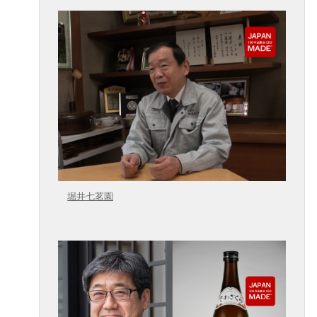
堀井七茗園