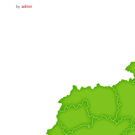
by
admin