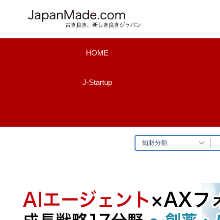
コ
ン
テ
ン
HOME
ツ
へ
J-Startup
ス
キ
ッ
プ
知財分類