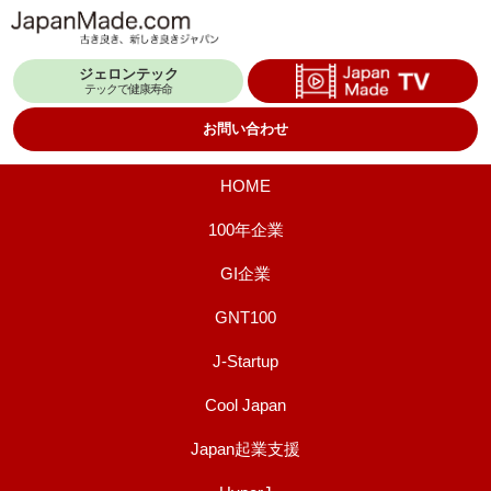
コ
ン
ジェロンテック
テ
テックで健康寿命
ン
お問い合わせ
ツ
へ
HOME
ス
100年企業
キ
GI企業
ッ
プ
GNT100
J-Startup
Cool Japan
Japan起業支援