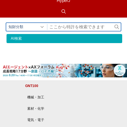
HyperJ
検
知財分類
索
AI検索
GNT100
機械・加⼯
素材・化学
電気・電⼦