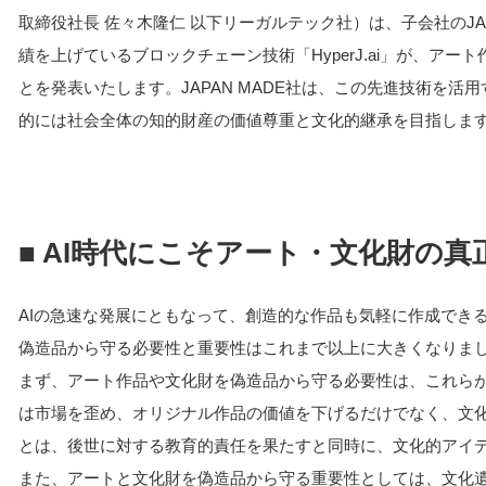
取締役社長 佐々木隆仁 以下リーガルテック社）は、子会社のJA
績を上げているブロックチェーン技術「HyperJ.ai」が、ア
とを発表いたします。JAPAN MADE社は、この先進技術を
的には社会全体の知的財産の価値尊重と文化的継承を目指しま
■ AI時代にこそアート・文化財の
AIの急速な発展にともなって、創造的な作品も気軽に作成でき
偽造品から守る必要性と重要性はこれまで以上に大きくなりま
まず、アート作品や文化財を偽造品から守る必要性は、これら
は市場を歪め、オリジナル作品の価値を下げるだけでなく、文
とは、後世に対する教育的責任を果たすと同時に、文化的アイ
また、アートと文化財を偽造品から守る重要性としては、文化