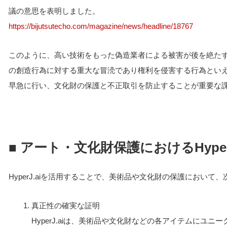
議の意思を表明しました。
https://bijutsutecho.com/magazine/news/headline/18767
このように、高い技術をもった偽造業者による被害が後を絶た
の創造行為に対する重大な冒涜であり権利を侵害する行為とい
早急に行い、文化財の保護と不正取引を防止することが重要な
■ アート・文化財保護におけるHyper
HyperJ.aiを活用することで、美術品や文化財の保護におい
真正性の確実な証明
HyperJ.aiは、美術品や文化財などの各アイテムにユ