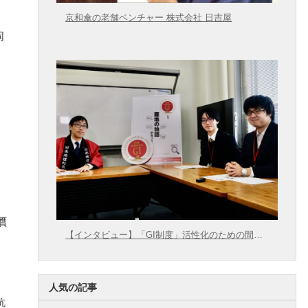
。
京和傘の老舗ベンチャー 株式会社 日吉屋
同
贋
【インタビュー】「GI制度」活性化のための間口
拡大に向けて【農林水産省 × 東大むら塾】
人気の記事
抗