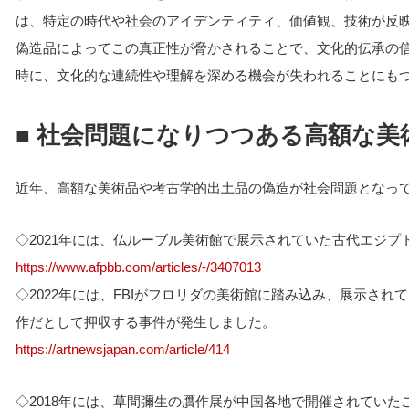
は、特定の時代や社会のアイデンティティ、価値観、技術が反
偽造品によってこの真正性が脅かされることで、文化的伝承の
時に、文化的な連続性や理解を深める機会が失われることにも
■ 社会問題になりつつある高額な
近年、高額な美術品や考古学的出土品の偽造が社会問題となっ
◇2021年には、仏ルーブル美術館で展示されていた古代エジ
https://www.afpbb.com/articles/-/3407013
◇2022年には、FBIがフロリダの美術館に踏み込み、展示さ
作だとして押収する事件が発生しました。
https://artnewsjapan.com/article/414
◇2018年には、草間彌生の贋作展が中国各地で開催されてい