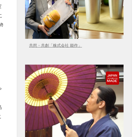
実
こ
終
共想・共創「株式会社 能作」
や
品
こ