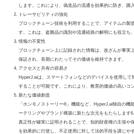
します。これにより、偽造品の流通を効果的に防ぎ、購
トレーサビリティの強化
ブロックチェーン技術を利用することで、アイテムの製
す。これは、盗難品の識別や流通経路の解明にも役立ち
情報の不変性
ブロックチェーン上に記録された情報は、改ざんが事実
保証され、長期にわたってその価値を維持できます。
アクセスと共有の容易さ
HyperJ.aiは、スマートフォンなどのデバイスを使
することが可能です。これにより、教育的価値の高いコ
新たな価値創造
「ホンモノストーリー®」機能など、HyperJ.ai独自
ーテリングやブランド構築に新たな次元をもたらします6
真正性が確実に証明されることで、知的財産権の主張や
を効果的に行使し、不正使用に対して法的手段を講じや