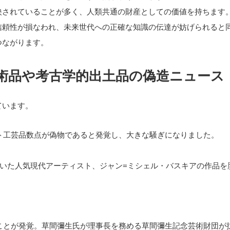
映されていることが多く、人類共通の財産としての価値を持ちます
信頼性が損なわれ、未来世代への正確な知識の伝達が妨げられると
つながります。
美術品や考古学的出土品の偽造ニュース
ています。
プト工芸品数点が偽物であると発覚し、大きな騒ぎになりました。
れていた人気現代アーティスト、ジャン=ミシェル・バスキアの作品を
たことが発覚。草間彌生氏が理事長を務める草間彌生記念芸術財団が