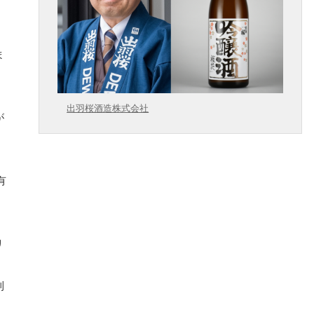
ま
出羽桜酒造株式会社
が
有
リ
利