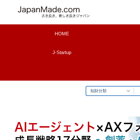
コ
ン
テ
ン
HOME
ツ
へ
J-Startup
ス
キ
ッ
プ
知財分類