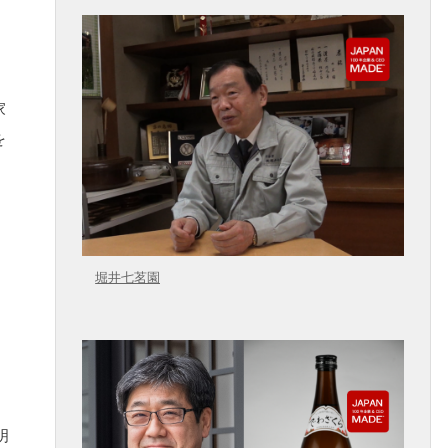
家
を
堀井七茗園
明